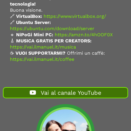
tecnologia!
Buona visione.
🔗
VirtualBox:
https://www.virtualbox.org/
🔗
Ubuntu Server:
https://ubuntu.com/download/server
🔹
NiPoGi Mini PC:
https://amzn.to/4hOOF0X
🎸
MUSICA GRATIS PER CREATORS:
https://vai.ilmanuel.it/musica
☕
VUOI SUPPORTARMI?
Offrimi un caffè:
https://vai.ilmanuel.it/coffee
Vai al canale YouTube