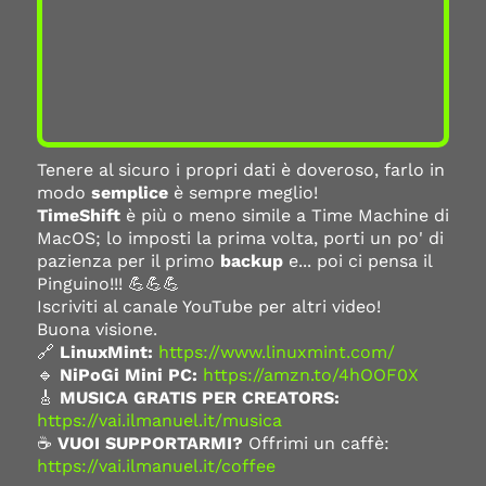
Tenere al sicuro i propri dati è doveroso, farlo in
modo
semplice
è sempre meglio!
TimeShift
è più o meno simile a Time Machine di
MacOS; lo imposti la prima volta, porti un po' di
pazienza per il primo
backup
e... poi ci pensa il
Pinguino!!! 💪💪💪
Iscriviti al canale YouTube per altri video!
Buona visione.
🔗
LinuxMint:
https://www.linuxmint.com/
🔹
NiPoGi Mini PC:
https://amzn.to/4hOOF0X
🎸
MUSICA GRATIS PER CREATORS:
https://vai.ilmanuel.it/musica
☕
VUOI SUPPORTARMI?
Offrimi un caffè:
https://vai.ilmanuel.it/coffee