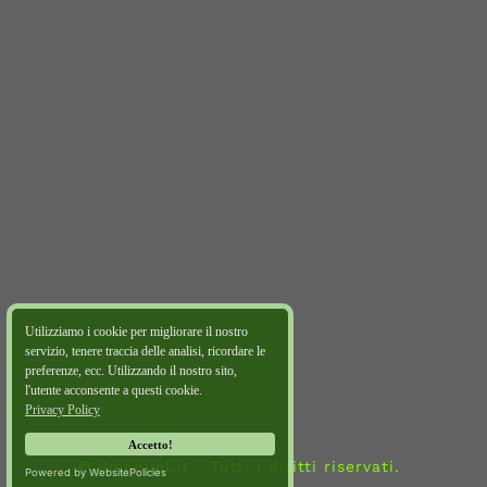
Utilizziamo i cookie per migliorare il nostro
servizio, tenere traccia delle analisi, ricordare le
preferenze, ecc. Utilizzando il nostro sito,
l'utente acconsente a questi cookie.
Privacy Policy
Accetto!
© ilmanuel.it - Tutti i diritti riservati.
Powered by WebsitePolicies