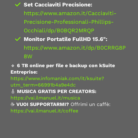
Set Cacciaviti Precisione:
https://www.amazon.it/Cacciaviti-
Precisione-Professionali-Phillips-
Occhiali/dp/B0BQR2MRQP
Monitor Portatile FullHD 15.6":
https://www.amazon.it/dp/B0CRRG8P
8W
🔹
6 TB online per file e backup con kSuite
Entreprise:
https://www.infomaniak.com/it/ksuite?
utm_term=66991b4a9e4dc
🎸
MUSICA GRATIS PER CREATORS:
https://vai.ilmanuel.it/musica
☕
VUOI SUPPORTARMI?
Offrimi un caffè:
https://vai.ilmanuel.it/coffee