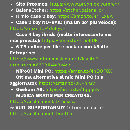
🔗
Sito Proxmox:
https://www.proxmox.com/en/
🔗
BalenaEtcher:
https://etcher.balena.io/
🔹
Il mio case 2 bay:
https://amzn.to/4rTLx8A
🔹
Case 2 bay NO-RAID (ma un po' più veloce):
https://amzn.to/4du8yvF
🔹
Case 4 bay ibrido (molto interessante ma
mai provato):
https://amzn.to/4teo9UK
🔹
6 TB online per file e backup con kSuite
Entreprise:
https://www.infomaniak.com/it/ksuite?
utm_term=66991b4a9e4dc
🔹
NiPoGi Mini PC:
https://amzn.to/4hOOF0X
🔹
Ottima alternativa al mio Mini PC (più
aggiornato):
https://amzn.to/3KRhIGv
🔹
Geekom A6:
https://amzn.to/4qqquKr
🎸
MUSICA GRATIS PER CREATORS:
https://vai.ilmanuel.it/musica
☕
VUOI SUPPORTARMI?
Offrimi un caffè:
https://vai.ilmanuel.it/coffee