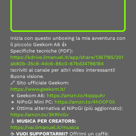
Inizia con questo unboxing la mia avventura con
il piccolo Geekom A6 👍
Specifiche tecniche (PDF):
https://kdrive.ilmanuel.it/app/share/1367185/201
ab80b-35c8-4dc6-86c0-67bd34786184
Iscriviti al canale per altri video interessanti!
Buona visione.
🔗 Sito ufficiale Geekom:
https://www.geekom.it/
🔹 Geekom A6:
https://amzn.to/4qqquKr
🔹 NiPoGi Mini PC:
https://amzn.to/4hOOF0X
🔹 Ottima alternativa al NiPoGi (più aggiornato):
https://amzn.to/3KRhIGv
🎸
MUSICA PER CREATORS:
https://vai.ilmanuel.it/musica
☕
VUOI SUPPORTARMI?
Offrimi un caffè: