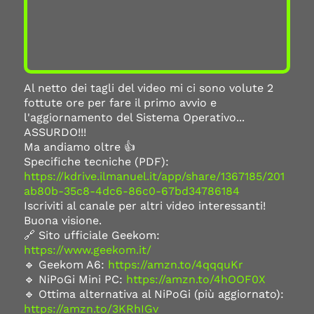
Al netto dei tagli del video mi ci sono volute 2
fottute ore per fare il primo avvio e
l'aggiornamento del Sistema Operativo...
ASSURDO!!!
Ma andiamo oltre 👍
Specifiche tecniche (PDF):
https://kdrive.ilmanuel.it/app/share/1367185/201
ab80b-35c8-4dc6-86c0-67bd34786184
Iscriviti al canale per altri video interessanti!
Buona visione.
🔗 Sito ufficiale Geekom:
https://www.geekom.it/
🔹 Geekom A6:
https://amzn.to/4qqquKr
🔹 NiPoGi Mini PC:
https://amzn.to/4hOOF0X
🔹 Ottima alternativa al NiPoGi (più aggiornato):
https://amzn.to/3KRhIGv