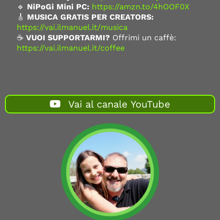
🔹
NiPoGi Mini PC:
https://amzn.to/4hOOF0X
🎸
MUSICA GRATIS PER CREATORS:
https://vai.ilmanuel.it/musica
☕
VUOI SUPPORTARMI?
Offrimi un caffè:
https://vai.ilmanuel.it/coffee
Vai al canale YouTube