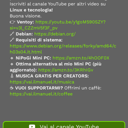
Iscriviti al canale YouTube per altri video su
Linux e tecnologia!
Buona visione.
👉
Ventoy:
https://youtu.be/y1goM590SZY?
si=v3l_CZZmV5f3F_pv
🔗
Debian:
https://debian.org/
🔗
Requisiti di sistema:
https://www.debian.org/releases/forky/amd64/c
h03s04.it.html
🔹
NiPoGi Mini PC:
https://amzn.to/4hOOF0X
🔹
Ottima alternativa al mio Mini PC (più
aggiornato):
https://amzn.to/3KRhIGv
🎸
MUSICA GRATIS PER CREATORS:
https://vai.ilmanuel.it/musica
☕
VUOI SUPPORTARMI?
Offrimi un caffè:
https://vai.ilmanuel.it/coffee
Vai al canale YouTube