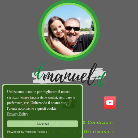
Utilizziamo i cookie per migliorare il nostro
servizio, tenere traccia delle analisi, ricordare le
preferenze, ecc. Utilizzando il nostro sito,
l'utente acconsente a questi cookie.
Privacy Policy
Privacy policy
|
Termini & Condizioni
Accetto!
© ilmanuel.it - Tutti i diritti riservati.
Powered by WebsitePolicies